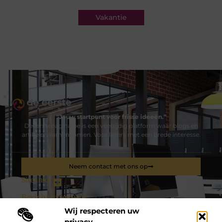
Vakantie
“Jouw startpunt voor frisse ideeën.”
Deeerstepagina.be is een veelzijdig platform waar blogs en
artikelen samenkomen. Voor lezers met een brede interesse.
Neem contact met ons op
Sitelinks
Bericht categorie
Wij respecteren uw
privacy