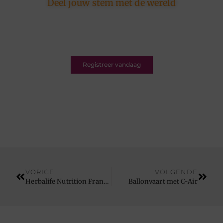
Deel jouw stem met de wereld
Ons platform is er voor schrijvers én lezers.
Registreer nu en word deel van een bruisende
blogcommunity vol inspiratie.
Registreer vandaag
VORIGE
VOLGENDE
Herbalife Nutrition France Online
Ballonvaart met C-Air