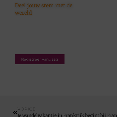
Deel jouw stem met de
wereld
Ons platform is er voor
schrijvers én lezers. Registreer
nu en word deel van een
bruisende blogcommunity vol
inspiratie.
Registreer vandaag
VORIGE
Je wandelvakantie in Frankrijk begint bij Fr