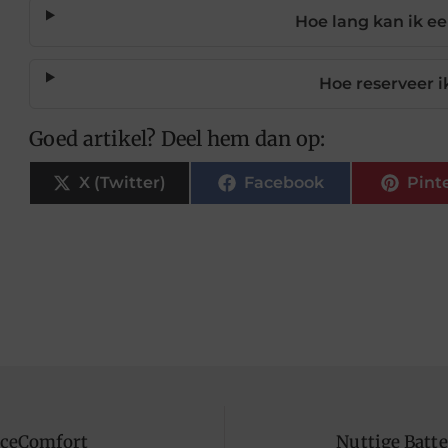
Hoe lang kan ik e
Hoe reserveer i
Goed artikel? Deel hem dan op:
X (Twitter)
Facebook
Pint
anceComfort
Nuttige Batt