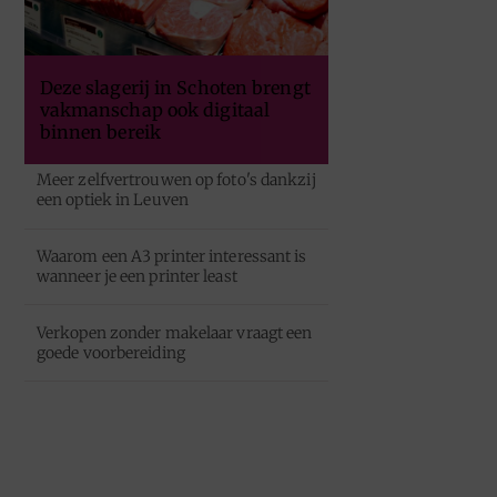
Deze slagerij in Schoten brengt
vakmanschap ook digitaal
binnen bereik
Meer zelfvertrouwen op foto's dankzij
een optiek in Leuven
Waarom een A3 printer interessant is
wanneer je een printer least
Verkopen zonder makelaar vraagt een
goede voorbereiding