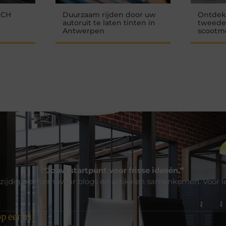
2CH
Duurzaam rijden door uw
Ontdek
autoruit te laten tinten in
tweede
Antwerpen
scootm
“Jouw startpunt voor frisse ideeën.”
zijdig platform waar blogs en artikelen samenkomen. Voor l
p een rij