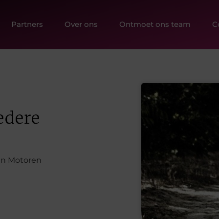
Partners
Over ons
Ontmoet ons team
C
edere
en Motoren