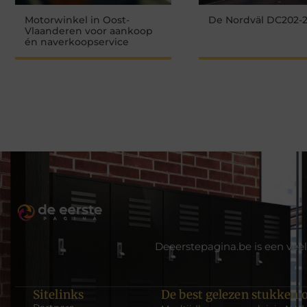
Motorwinkel in Oost-
De Nordväl DC202-
Vlaanderen voor aankoop
én naverkoopservice
Deeerstepagina.be is een veel
Sitelinks
De best gelezen stukken o