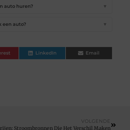
en auto huren?
▼
k een auto?
▼
erest
LinkedIn
Email
VOLGENDE
erijen: Stroombronnen Die Het Verschil Maken