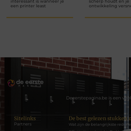
interessant is wanneer je
scherp houdt en je
een printer least
ontwikkeling versn
Deeerstepagina.be is een veel
Sitelinks
De best gelezen stukken o
Partners
Wat zijn de belangrijkste reden