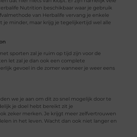
en dat hier niets van klopt. Er zijn namelijk vele
erbalife Nutrition beschikbaar waar je gebruik
valmethode van Herbalife vervang je enkele
e minder, maar krijg je tegelijkertijd wel alle
ion
 sporten zal je ruim op tijd zijn voor de
en let zal je dan ook een complete
eerlijk gevoel in de zomer wanneer je weer eens
raden we je aan om dit zo snel mogelijk door te
ijk je doel hebt bereikt zit je
n ook zeker merken. Je krijgt meer zelfvertrouwen
rdelen in het leven. Wacht dan ook niet langer en