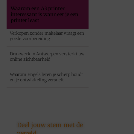
Waarom een A3 printer
interessant is wanneer je een
printer least
Verkopen zonder makelaar vraagt een
goede voorbereiding
Drukwerk in Antwerpen versterkt uw
online zichtbaarheid
Waarom Engels leren je scherp houdt
en je ontwikkeling versnelt
Deel jouw stem met de
wereld