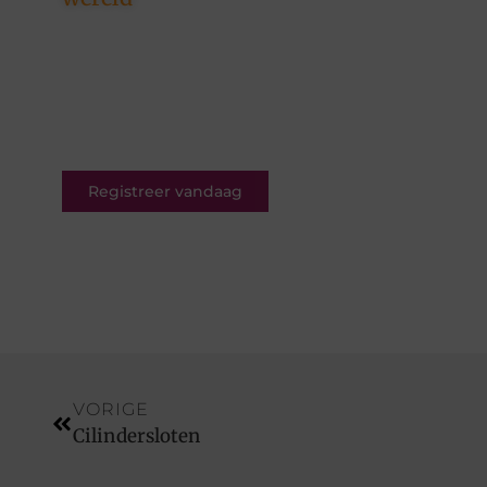
Ons platform is er voor
schrijvers én lezers. Registreer
nu en word deel van een
bruisende blogcommunity vol
inspiratie.
Registreer vandaag
VORIGE
Cilindersloten