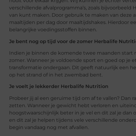
nooit voor elkaar krijgen. Wij kunnen je echter vertell
verschillende afvalprogramma’s, zoals bijvoorbeeld H
van kunt maken. Door gebruik te maken van deze af
maaltijden per dag door maaltijdshakes. Hierdoor eet j
belangrijke voedingsstoffen binnen.
Je bent nog op tijd voor de zomer Herbalife Nutrit
Indien je binnen de komende twee maanden start met
zomer. Wanneer je voldoende sport en goed op je et
transformatie ondergaan. Dit geeft natuurlijk een h
op het strand of in het zwembad bent.
Je voelt je lekkerder Herbalife Nutrition
Probeer jij al een geruime tijd om af te vallen? Dan 
zetten. Wanneer je gewicht hebt verloren en uiteindel
hoogstwaarschijnlijk beter in je vel en dit zal je da
en dit zal je helpen tijdens vele verschillende onde
begin vandaag nog met afvallen.