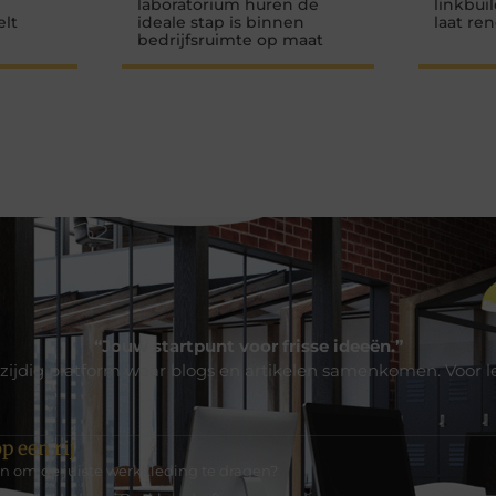
laboratorium huren de
linkbui
elt
ideale stap is binnen
laat re
bedrijfsruimte op maat
“Jouw startpunt voor frisse ideeën.”
zijdig platform waar blogs en artikelen samenkomen. Voor l
p een rij
en om de juiste werkkleding te dragen?