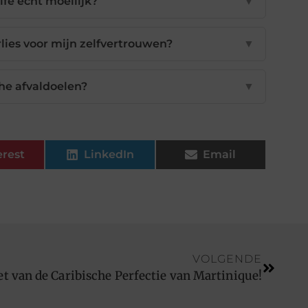
ife echt moeilijk?
▼
lies voor mijn zelfvertrouwen?
▼
sche afvaldoelen?
▼
erest
LinkedIn
Email
VOLGENDE
et van de Caribische Perfectie van Martinique!