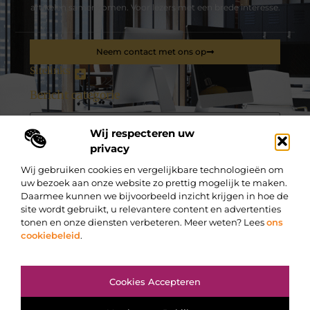
artikelen samenkomen. Voor lezers met een brede interesse.
Neem contact met ons op
Sitelinks
Bericht categorie
Wij respecteren uw
De best gelezen stukken op een rij
privacy
Wil je laadpalen installeren in Beveren? Hoe maak je het
opladen écht groen?
Wij gebruiken cookies en vergelijkbare technologieën om
Glasvezel voor uw thuisnetwerk is de motor achter uw
uw bezoek aan onze website zo prettig mogelijk te maken.
slimme woning
Daarmee kunnen we bijvoorbeeld inzicht krijgen in hoe de
site wordt gebruikt, u relevantere content en advertenties
Eerste seizoen nadat u besliste een grasrobot te kopen: wat
kost onderhoud? (batterij, messen, …)
tonen en onze diensten verbeteren. Meer weten? Lees
ons
cookiebeleid
.
Lenzen
Investeren in vastgoed bij dé Europese marktleider
Top
Voordelen van dit verzekeringskantoor nabij Tisselt
Cookies Accepteren