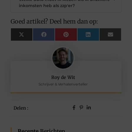
inkomsten heb als zzp'er?
Goed artikel? Deel hem dan op:
X
Facebook
Pinterest
LinkedIn
Email
(Twitter)
Roy de Wit
Schrijver & Verhalenverteller
Delen :
Recente
Berichten