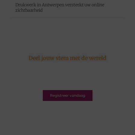
Drukwerk in Antwerpen versterkt uw online
zichtbaarheid
Deel jouw stem met de wereld
Ons platform is er voor schrijvers én lezers.
Registreer nu en word deel van een bruisende
blogcommunity vol inspiratie.
Registreer vandaag