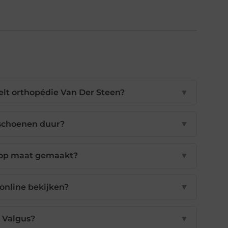
t orthopédie Van Der Steen?
▼
 schoenen duur?
▼
 op maat gemaakt?
▼
online bekijken?
▼
x Valgus?
▼