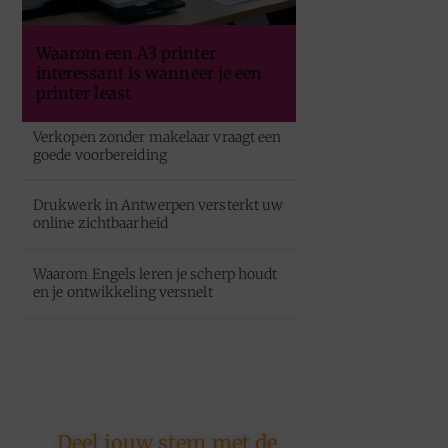
Waarom een A3 printer
interessant is wanneer je een
printer least
Verkopen zonder makelaar vraagt een
goede voorbereiding
Drukwerk in Antwerpen versterkt uw
online zichtbaarheid
Waarom Engels leren je scherp houdt
en je ontwikkeling versnelt
Deel jouw stem met de