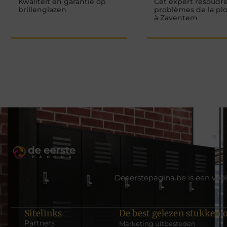
Kwaliteit en garantie op
Cet expert résoudre
brillenglazen
problèmes de la pl
à Zaventem
Deeerstepagina.be is een veel
Sitelinks
De best gelezen stukken o
Partners
Marketing uitbesteden