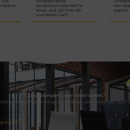
 vos
Tweedehands
Ontdek
omberie
landbouwmateriaal te
van Wa
koop: wat zijn hier de
expert
voordelen van?
“Jouw startpunt voor frisse ideeën.”
zijdig platform waar blogs en artikelen samenkomen. Voor l
p een rij