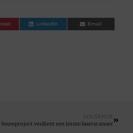
erest
LinkedIn
Email
VOLGENDE
 bouwproject verdient een immo laserscanner