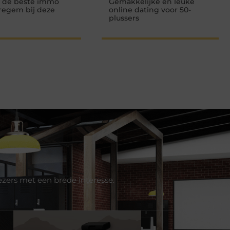
 de beste immo
Gemakkelijke en leuke
regem bij deze
online dating voor 50-
plussers
ezers met een brede interesse.