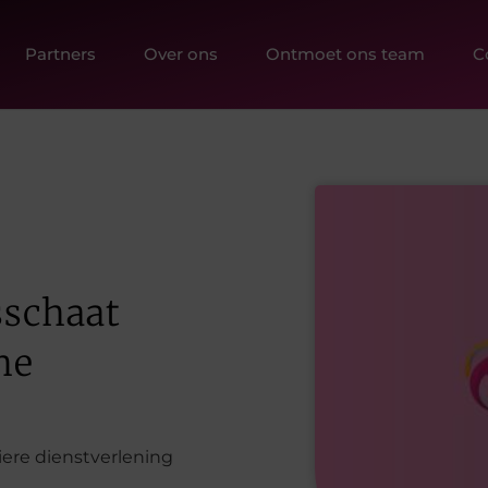
Partners
Over ons
Ontmoet ons team
C
sschaat
he
liere dienstverlening