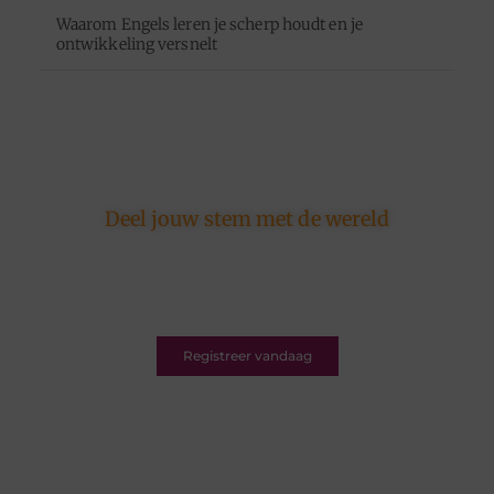
Waarom Engels leren je scherp houdt en je
ontwikkeling versnelt
Deel jouw stem met de wereld
Ons platform is er voor schrijvers én lezers.
Registreer nu en word deel van een bruisende
blogcommunity vol inspiratie.
Registreer vandaag