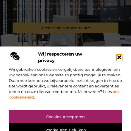
Deeerstepagina.be is een veelzijdig platform waar blogs en
artikelen samenkomen. Voor lezers met een brede interesse.
Neem contact met ons op
Sitelinks
Bericht categorie
Wij respecteren uw
privacy
De best gelezen stukken op een rij
Wij gebruiken cookies en vergelijkbare technologieën om
Niet elk soort riet is geschikt
uw bezoek aan onze website zo prettig mogelijk te maken.
Ontdek de verfijnde meubels op maat in Kortrijk
Daarmee kunnen we bijvoorbeeld inzicht krijgen in hoe de
site wordt gebruikt, u relevantere content en advertenties
Relatiegeschenken in België zorgen voor een blijvende
indruk
tonen en onze diensten verbeteren. Meer weten? Lees
ons
cookiebeleid
.
Casual chic in een stijlvolle kledingwinkel in Sint-Niklaas
Foute kersttruien
Top
Welke onderdelen kiest u bij een servicegarage?
Cookies Accepteren
@2025 -
www.deeerstepagina.be.
All Right Reserved.
Voorkeuren Bekijken