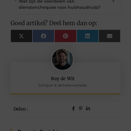
Wat zijn de voordelen van
▼
dienstencheques voor huishoudhulp?
Goed artikel? Deel hem dan op:
X
Facebook
Pinterest
LinkedIn
Email
(Twitter)
Roy de Wit
Schrijver & Verhalenverteller
Delen :