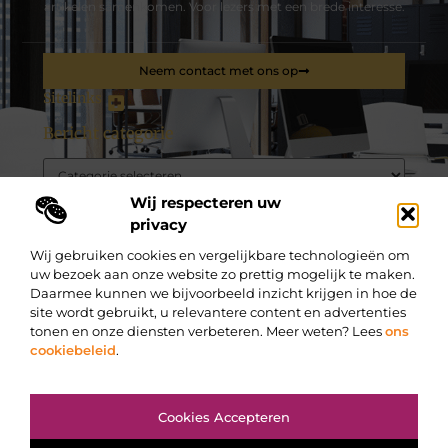
artikelen samenkomen. Voor lezers met een brede interesse.
Neem contact met ons op
Sitelinks
Bericht categorie
Wij respecteren uw
De best gelezen stukken op een rij
Geniet van pure ontspanning in een privé-sauna met
privacy
overnachting
Wij gebruiken cookies en vergelijkbare technologieën om
Waarom Engels leren je scherp houdt en je ontwikkeling
versnelt
uw bezoek aan onze website zo prettig mogelijk te maken.
Daarmee kunnen we bijvoorbeeld inzicht krijgen in hoe de
Royal Canin Hypoallergenic als Rettung in der Not
site wordt gebruikt, u relevantere content en advertenties
Meer zelfvertrouwen op foto's dankzij een optiek in Leuven
tonen en onze diensten verbeteren. Meer weten? Lees
ons
cookiebeleid
.
Boost je website autoriteit: De ultieme gids voor backlinks
kopen tijdens Black Friday
Kies voor onderhoud bij caravan dealers in Zuid-Holland en
Top
voorkom pech onderweg
Cookies Accepteren