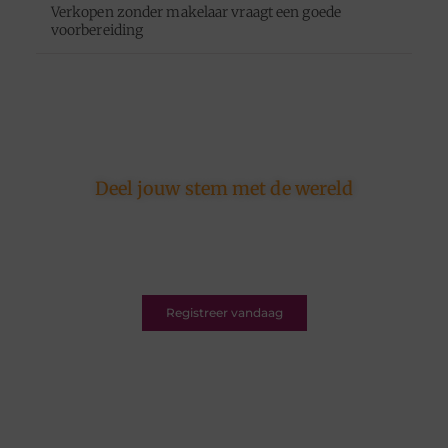
Verkopen zonder makelaar vraagt een goede
voorbereiding
Deel jouw stem met de wereld
Ons platform is er voor schrijvers én lezers.
Registreer nu en word deel van een bruisende
blogcommunity vol inspiratie.
Registreer vandaag