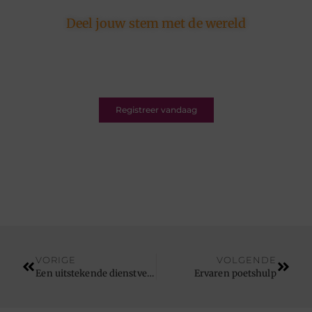
Deel jouw stem met de wereld
Ons platform is er voor schrijvers én lezers.
Registreer nu en word deel van een bruisende
blogcommunity vol inspiratie.
Registreer vandaag
VORIGE
VOLGENDE
Een uitstekende dienstverlening voor de reiniging van afzuigsystemen in de horeca
Ervaren poetshulp