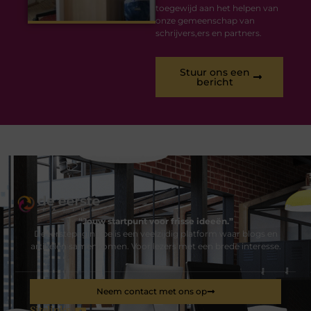
toegewijd aan het helpen van
onze gemeenschap van
schrijvers,ers en partners.
Stuur ons een
bericht
“Jouw startpunt voor frisse ideeën.”
Deeerstepagina.be is een veelzijdig platform waar blogs en
artikelen samenkomen. Voor lezers met een brede interesse.
Neem contact met ons op
Sitelinks