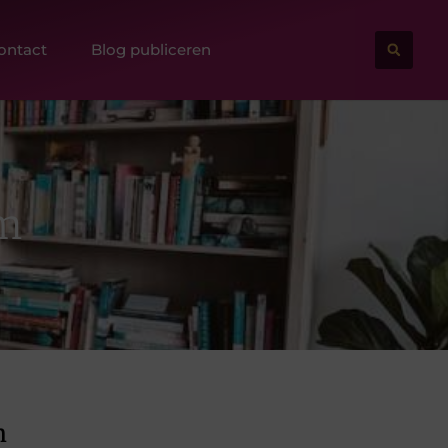
ontact
Blog publiceren
em
m