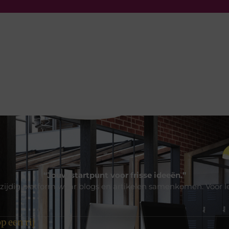
“Jouw startpunt voor frisse ideeën.”
zijdig platform waar blogs en artikelen samenkomen. Voor l
p een rij