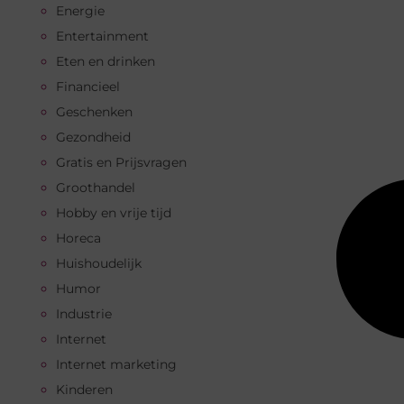
Energie
Entertainment
Eten en drinken
Financieel
Geschenken
Gezondheid
Gratis en Prijsvragen
Groothandel
Hobby en vrije tijd
Horeca
Huishoudelijk
Humor
Industrie
Internet
Internet marketing
Kinderen