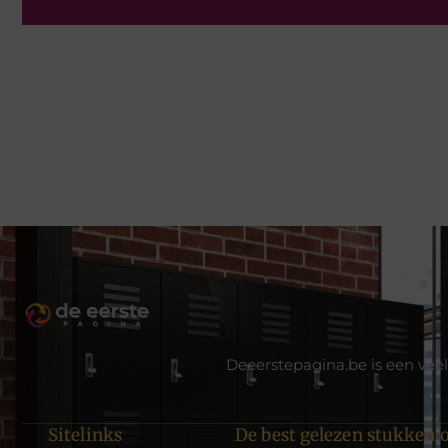
Deeerstepagina.be is een veel
Sitelinks
De best gelezen stukken o