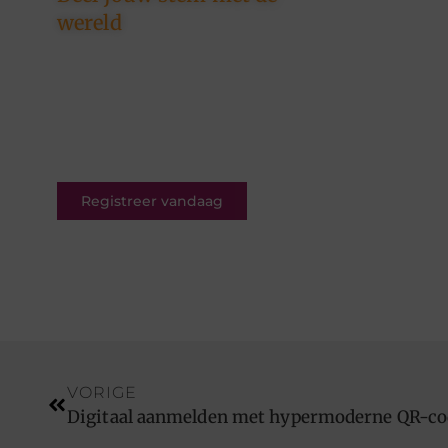
wereld
Ons platform is er voor
schrijvers én lezers. Registreer
nu en word deel van een
bruisende blogcommunity vol
inspiratie.
Registreer vandaag
VORIGE
Digitaal aanmelden met hypermoderne QR-co