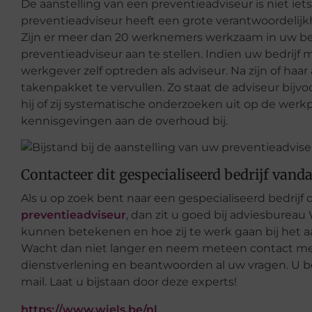
De aanstelling van een preventieadviseur is niet ie
preventieadviseur heeft een grote verantwoordelij
Zijn er meer dan 20 werknemers werkzaam in uw bed
preventieadviseur aan te stellen. Indien uw bedrijf 
werkgever zelf optreden als adviseur. Na zijn of haa
takenpakket te vervullen. Zo staat de adviseur bijvo
hij of zij systematische onderzoeken uit op de werkpl
kennisgevingen aan de overhoud bij.
Contacteer dit gespecialiseerd bedrijf vand
Als u op zoek bent naar een gespecialiseerd bedrijf 
preventieadviseur
, dan zit u goed bij adviesbureau
kunnen betekenen en hoe zij te werk gaan bij het 
Wacht dan niet langer en neem meteen contact met 
dienstverlening en beantwoorden al uw vragen. U be
mail. Laat u bijstaan door deze experts!
https://www.wiels.be/nl