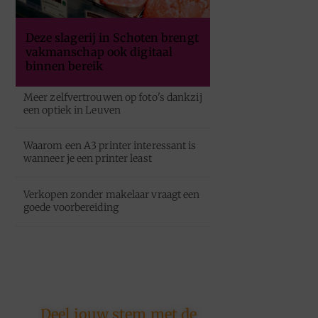
Deze slagerij in Schoten brengt
vakmanschap ook digitaal
binnen bereik
Meer zelfvertrouwen op foto's dankzij
een optiek in Leuven
Waarom een A3 printer interessant is
wanneer je een printer least
Verkopen zonder makelaar vraagt een
goede voorbereiding
Deel jouw stem met de