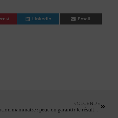
erest
LinkedIn
Email
VOLGENDE
Lifting des seins, augmentation mammaire : peut-on garantir le résultat ?