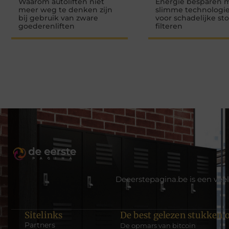
Waarom autoliften niet
Energie besparen 
meer weg te denken zijn
slimme technologi
bij gebruik van zware
voor schadelijke st
goederenliften
filteren
Deeerstepagina.be is een veel
Sitelinks
De best gelezen stukken o
Partners
De opmars van bitcoin