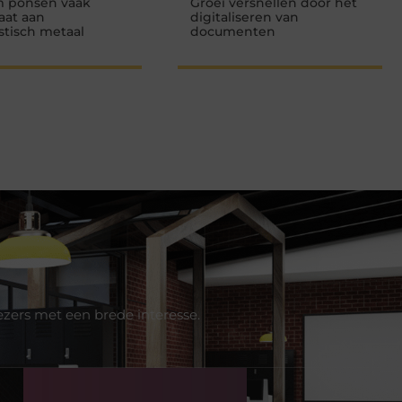
 ponsen vaak
Groei versnellen door het
aat aan
digitaliseren van
istisch metaal
documenten
ezers met een brede interesse.