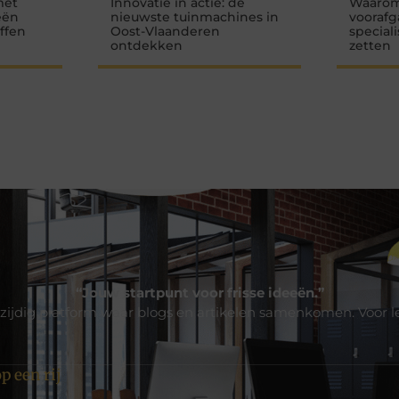
met
Innovatie in actie: de
Waarom
eën
nieuwste tuinmachines in
voorafg
offen
Oost-Vlaanderen
special
ontdekken
zetten
“Jouw startpunt voor frisse ideeën.”
zijdig platform waar blogs en artikelen samenkomen. Voor l
p een rij