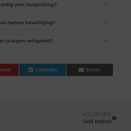
nodig voor lockpicking?
▼
aan betere beveiliging?
▼
er je eigen veiligheid?
▼
erest
LinkedIn
Email
VOLGENDE
Geld maken