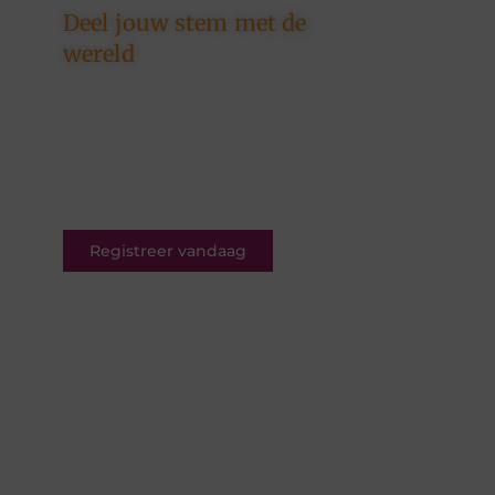
Deel jouw stem met de
wereld
Ons platform is er voor
schrijvers én lezers. Registreer
nu en word deel van een
bruisende blogcommunity vol
inspiratie.
Registreer vandaag