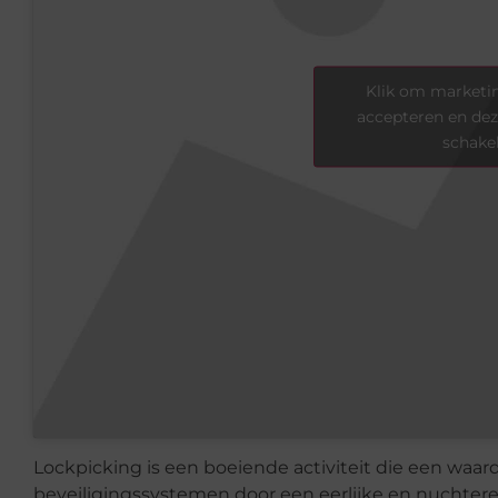
Klik om marketin
accepteren en dez
schake
Lockpicking is een boeiende activiteit die een waard
beveiligingssystemen door een eerlijke en nuchtere a