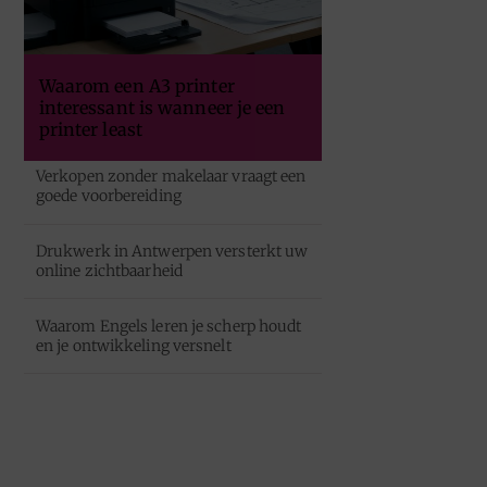
Waarom een A3 printer
interessant is wanneer je een
printer least
Verkopen zonder makelaar vraagt een
goede voorbereiding
Drukwerk in Antwerpen versterkt uw
online zichtbaarheid
Waarom Engels leren je scherp houdt
en je ontwikkeling versnelt