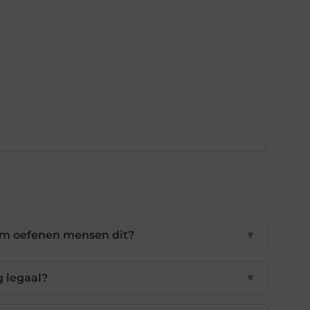
om oefenen mensen dit?
▼
g legaal?
▼