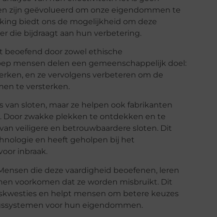
aren zijn geëvolueerd om onze eigendommen te
king biedt ons de mogelijkheid om deze
r die bijdraagt aan hun verbetering.
dt beoefend door zowel ethische
groep mensen delen een gemeenschappelijk doel:
erken, en ze vervolgens verbeteren om de
men te versterken.
s van sloten, maar ze helpen ook fabrikanten
n. Door zwakke plekken te ontdekken en te
van veiligere en betrouwbaardere sloten. Dit
chnologie en heeft geholpen bij het
oor inbraak.
 Mensen die deze vaardigheid beoefenen, leren
nnen voorkomen dat ze worden misbruikt. Dit
ingskwesties en helpt mensen om betere keuzes
ingssystemen voor hun eigendommen.