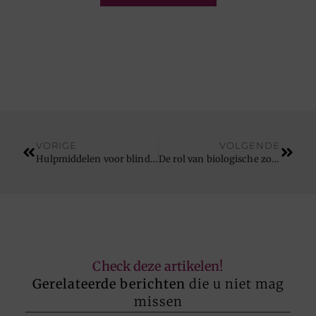
VORIGE
VOLGENDE
Hulpmiddelen voor blinden geven senioren hun zelfstandigheid terug
De rol van biologische zoetstoffen in jouw dieet
Check deze artikelen!
Gerelateerde berichten
die u niet mag
missen