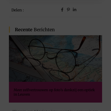
Delen :
Recente
Berichten
Meer zelfvertrouwen op foto's dankzij een optiek
in Leuven