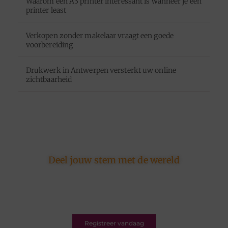
Waarom een A3 printer interessant is wanneer je een
printer least
Verkopen zonder makelaar vraagt een goede
voorbereiding
Drukwerk in Antwerpen versterkt uw online
zichtbaarheid
Deel jouw stem met de wereld
Ons platform is er voor schrijvers én lezers.
Registreer nu en word deel van een bruisende
blogcommunity vol inspiratie.
Registreer vandaag