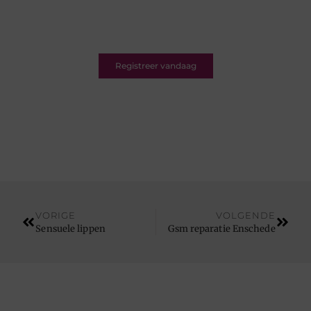
Ons platform is er voor schrijvers én lezers.
Registreer nu en word deel van een bruisende
blogcommunity vol inspiratie.
Registreer vandaag
VORIGE
VOLGENDE
Sensuele lippen
Gsm reparatie Enschede