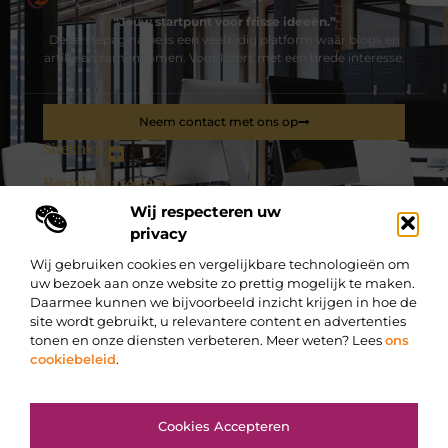
“Jouw startpunt voor frisse ideeën.”
Deeerstepagina.be is een veelzijdig platform waar blogs en
artikelen samenkomen. Voor lezers met een brede interesse.
Neem contact met ons op
Sitelinks
Bericht categorie
Wij respecteren uw
privacy
De best gelezen stukken op een rij
Wij gebruiken cookies en vergelijkbare technologieën om
Kies voor een compleet verzorgd buffet van door de
uw bezoek aan onze website zo prettig mogelijk te maken.
catering specialist in de regio Tilburg
Daarmee kunnen we bijvoorbeeld inzicht krijgen in hoe de
Ballonvaart met C-Air
site wordt gebruikt, u relevantere content en advertenties
HP-herstellingsdienst inschakelen
tonen en onze diensten verbeteren. Meer weten? Lees
ons
cookiebeleid
.
Ventilation fenêtre : un choix esthétique et pratique
Verdeelkast voor elektriciteit op tijdelijke en vaste installaties
Top
Hulp bij rijles
Cookies Accepteren