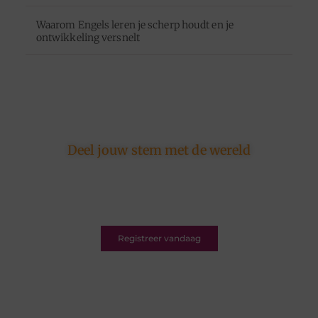
Waarom Engels leren je scherp houdt en je
ontwikkeling versnelt
Deel jouw stem met de wereld
Ons platform is er voor schrijvers én lezers.
Registreer nu en word deel van een bruisende
blogcommunity vol inspiratie.
Registreer vandaag