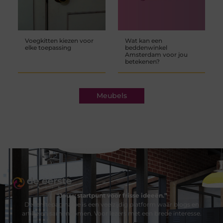
Voegkitten kiezen voor
Wat kan een
elke toepassing
beddenwinkel
Amsterdam voor jou
betekenen?
Meubels
“Jouw startpunt voor frisse ideeën.”
Deeerstepagina.be is een veelzijdig platform waar blogs en
artikelen samenkomen. Voor lezers met een brede interesse.