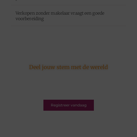
Verkopen zonder makelaar vraagt een goede
voorbereiding
Deel jouw stem met de wereld
Ons platform is er voor schrijvers én lezers.
Registreer nu en word deel van een bruisende
blogcommunity vol inspiratie.
Registreer vandaag