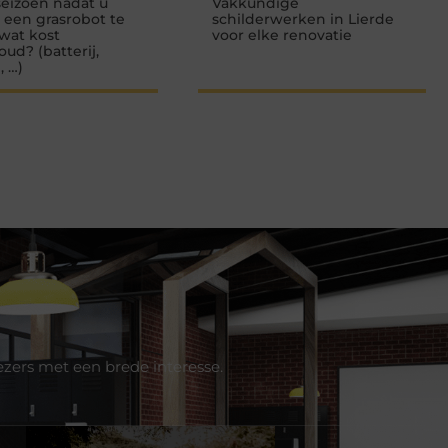
seizoen nadat u
Vakkundige
e een grasrobot te
schilderwerken in Lierde
wat kost
voor elke renovatie
ud? (batterij,
 …)
ezers met een brede interesse.