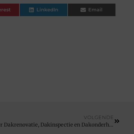
erest
LinkedIn
Email
VOLGENDE
Alles wat u moet weten over Dakrenovatie, Dakinspectie en Dakonderhoud