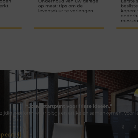
kopen
Onderhoud van uw garage
Eerste 
erkt
op maat: tips om de
beslist
levensduur te verlengen
kopen: 
onderho
messen,
“Jouw startpunt voor frisse ideeën.”
zijdig platform waar blogs en artikelen samenkomen. Voor l
p een rij