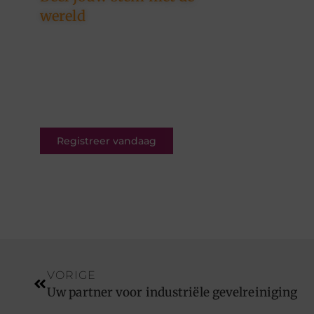
wereld
Ons platform is er voor
schrijvers én lezers. Registreer
nu en word deel van een
bruisende blogcommunity vol
inspiratie.
Registreer vandaag
VORIGE
Uw partner voor industriële gevelreiniging