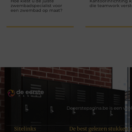
Hoe kiest u de juiste
Kantoorinrichting 
zwembadspecialist voor
die teamwork verst
een zwembad op maat?
Deeerstepagina.be is een veel
Sitelinks
De best gelezen stukken o