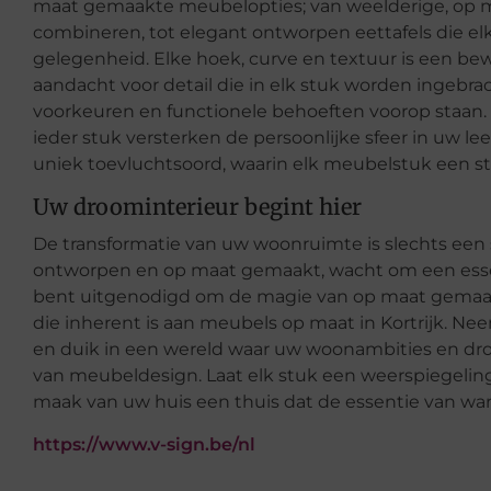
maat gemaakte meubelopties; van weelderige, op m
combineren, tot elegant ontworpen eettafels die el
gelegenheid. Elke hoek, curve en textuur is een be
aandacht voor detail die in elk stuk worden ingebra
voorkeuren en functionele behoeften voorop staan. D
ieder stuk versterken de persoonlijke sfeer in uw l
uniek toevluchtsoord, waarin elk meubelstuk een stil
Uw droominterieur begint hier
De transformatie van uw woonruimte is slechts een 
ontworpen en op maat gemaakt, wacht om een essen
bent uitgenodigd om de magie van op maat gemaakt
die inherent is aan meubels op maat in Kortrijk. Ne
en duik in een wereld waar uw woonambities en dr
van meubeldesign. Laat elk stuk een weerspiegeling 
maak van uw huis een thuis dat de essentie van war
https://www.v-sign.be/nl