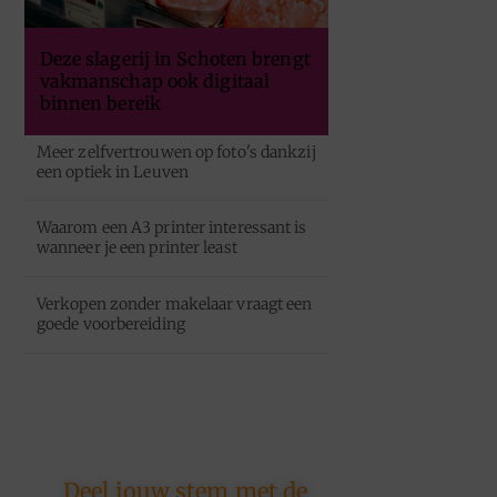
Deze slagerij in Schoten brengt
vakmanschap ook digitaal
binnen bereik
Meer zelfvertrouwen op foto's dankzij
een optiek in Leuven
Waarom een A3 printer interessant is
wanneer je een printer least
Verkopen zonder makelaar vraagt een
goede voorbereiding
Deel jouw stem met de