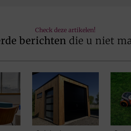
Check deze artikelen!
erde berichten
die u niet m