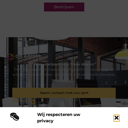
Bedrijven
“Jouw startpunt voor frisse ideeën.”
Deeerstepagina.be is een veelzijdig platform waar blogs en
artikelen samenkomen. Voor lezers met een brede interesse.
Neem contact met ons op
Sitelinks
Bericht categorie
Wij respecteren uw
privacy