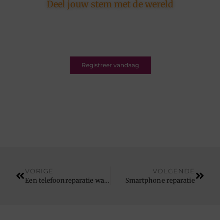
Deel jouw stem met de wereld
Ons platform is er voor schrijvers én lezers.
Registreer nu en word deel van een bruisende
blogcommunity vol inspiratie.
Registreer vandaag
VORIGE
VOLGENDE
Een telefoonreparatie waarop u kunt wachten onder een kopje koffie
Smartphone reparatie