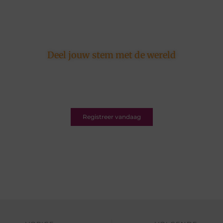
Deel jouw stem met de wereld
Ons platform is er voor schrijvers én lezers.
Registreer nu en word deel van een bruisende
blogcommunity vol inspiratie.
Registreer vandaag