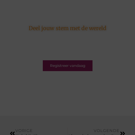
Deel jouw stem met de wereld
Ons platform is er voor schrijvers én lezers.
Registreer nu en word deel van een bruisende
blogcommunity vol inspiratie.
Registreer vandaag
VORIGE
VOLGENDE