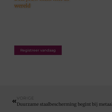
wereld
Ons platform is er voor
schrijvers én lezers. Registreer
nu en word deel van een
bruisende blogcommunity vol
inspiratie.
Registreer vandaag
VORIGE