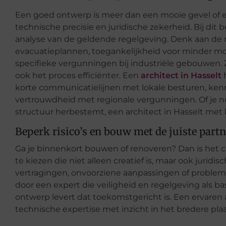
Een goed ontwerp is meer dan een mooie gevel of ee
technische precisie en juridische zekerheid. Bij dit 
analyse van de geldende regelgeving. Denk aan de 
evacuatieplannen, toegankelijkheid voor minder mob
specifieke vergunningen bij industriële gebouwen. Z
ook het proces efficiënter. Een
architect in Hasselt
h
korte communicatielijnen met lokale besturen, ke
vertrouwdheid met regionale vergunningen. Of je 
structuur herbestemt, een architect in Hasselt met 
Beperk risico’s en bouw met de juiste partn
Ga je binnenkort bouwen of renoveren? Dan is het c
te kiezen die niet alleen creatief is, maar ook jurid
vertragingen, onvoorziene aanpassingen of problemen 
door een expert die veiligheid en regelgeving als 
ontwerp levert dat toekomstgericht is. Een ervaren
technische expertise met inzicht in het bredere plaa