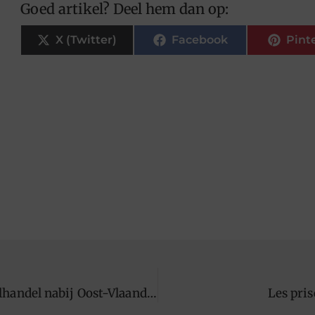
Goed artikel? Deel hem dan op:
X (Twitter)
Facebook
Pint
Duurzame staalbescherming begint bij metaalhandel nabij Oost-Vlaanderen
Les pri