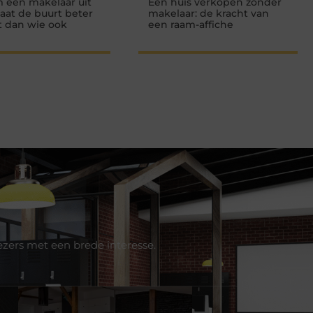
 een makelaar uit
Een huis verkopen zonder
aat de buurt beter
makelaar: de kracht van
t dan wie ook
een raam-affiche
ezers met een brede interesse.