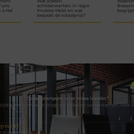
oment
Wat kosten
Waarom
d’une
schilderwerken in regio
Brassch
 à Hal
Knokke-Heist en wat
begrijp
bepaalt de totaalprijs?
“Jouw startpunt voor frisse ideeën.”
zijdig platform waar blogs en artikelen samenkomen. Voor l
p een rij
p to date RI&E?