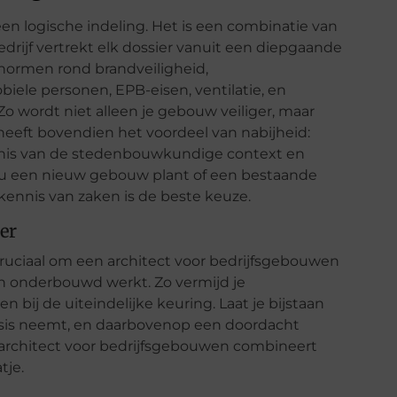
n logische indeling. Het is een combinatie van
bedrijf vertrekt elk dossier vanuit een diepgaande
normen rond brandveiligheid,
iele personen, EPB-eisen, ventilatie, en
o wordt niet alleen je gebouw veiliger, maar
eeft bovendien het voordeel van nabijheid:
nnis van de stedenbouwkundige context en
nu een nieuw gebouw plant of een bestaande
kennis van zaken is de beste keuze.
er
ruciaal om een architect voor bedrijfsgebouwen
isch onderbouwd werkt. Zo vermijd je
bij de uiteindelijke keuring. Laat je bijstaan
basis neemt, en daarbovenop een doordacht
 architect voor bedrijfsgebouwen combineert
tje.