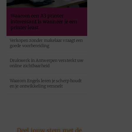
Waarom een A3 printer
interessant is wanneer je een
printer least
Verkopen zonder makelaar vraagt een
goede voorbereiding
Drukwerk in Antwerpen versterkt uw
online zichtbaarheid
Waarom Engels leren je scherp houdt
en je ontwikkeling versnelt
Deel jouw stem met de