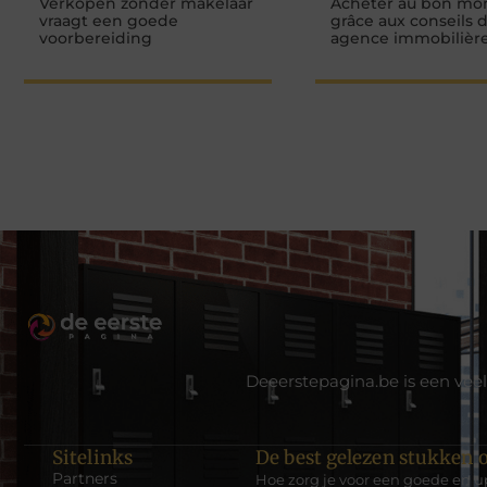
Verkopen zonder makelaar
Acheter au bon m
vraagt een goede
grâce aux conseils 
voorbereiding
agence immobilière
Deeerstepagina.be is een veel
Sitelinks
De best gelezen stukken o
Partners
Hoe zorg je voor een goede en u