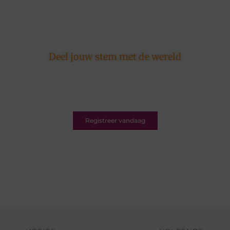
Deel jouw stem met de wereld
Ons platform is er voor schrijvers én lezers.
Registreer nu en word deel van een bruisende
blogcommunity vol inspiratie.
Registreer vandaag