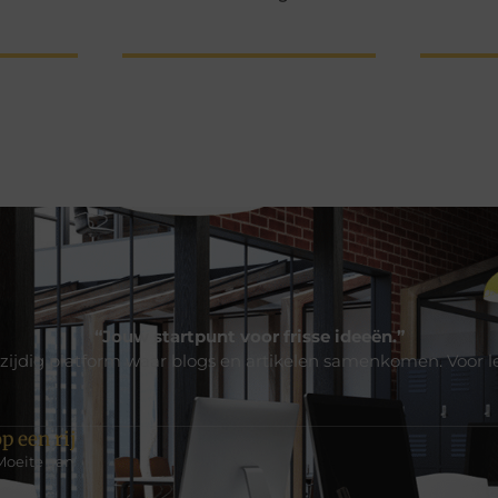
“Jouw startpunt voor frisse ideeën.”
zijdig platform waar blogs en artikelen samenkomen. Voor l
p een rij
Moeite aan