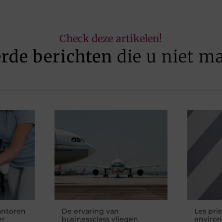
Check deze artikelen!
erde berichten
die u niet m
antoren
De ervaring van
Les pri
er
businessclass vliegen
enviro