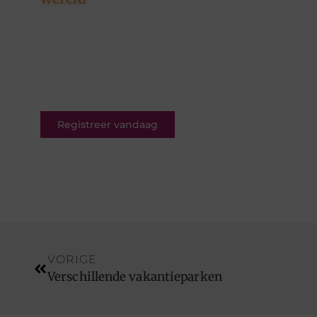
Ons platform is er voor
schrijvers én lezers. Registreer
nu en word deel van een
bruisende blogcommunity vol
inspiratie.
Registreer vandaag
VORIGE
Verschillende vakantieparken