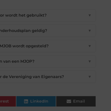
or wordt het gebruikt?
▼
onderhoudsplan geldig?
▼
 MJOB wordt opgesteld?
▼
en van een MJOP?
▼
r de Vereniging van Eigenaars?
▼
erest
LinkedIn
Email