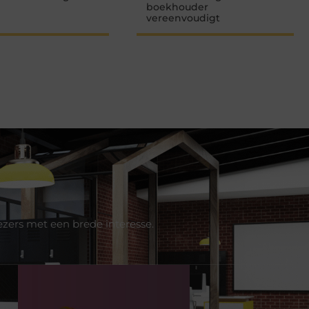
boekhouder
vereenvoudigt
ezers met een brede interesse.