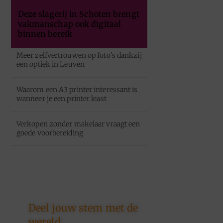
Deze slagerij in Schoten brengt
vakmanschap ook digitaal
binnen bereik
Meer zelfvertrouwen op foto's dankzij
een optiek in Leuven
Waarom een A3 printer interessant is
wanneer je een printer least
Verkopen zonder makelaar vraagt een
goede voorbereiding
Deel jouw stem met de
wereld