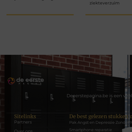
ziekteverzuim
Deeerstepagina.be is een veel
Sitelinks
De best gelezen stukken o
Partners
Pak Angst en Depressie Zonder 
Smartphone reparatie
Over ons