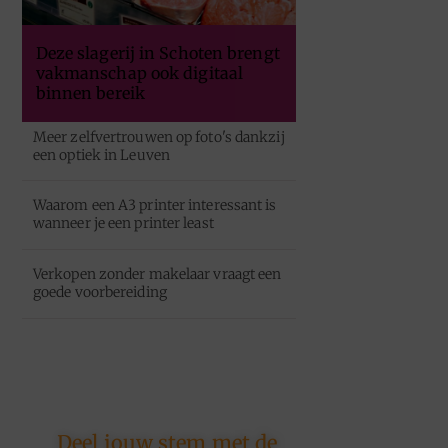
Deze slagerij in Schoten brengt
vakmanschap ook digitaal
binnen bereik
Meer zelfvertrouwen op foto's dankzij
een optiek in Leuven
Waarom een A3 printer interessant is
wanneer je een printer least
Verkopen zonder makelaar vraagt een
goede voorbereiding
Deel jouw stem met de