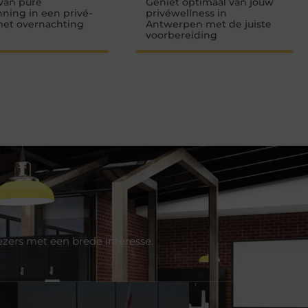
van pure
Geniet optimaal van jouw
ning in een privé-
privéwellness in
met overnachting
Antwerpen met de juiste
voorbereiding
ezers met een brede interesse.