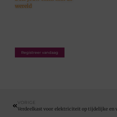
wereld
Ons platform is er voor
schrijvers én lezers. Registreer
nu en word deel van een
bruisende blogcommunity vol
inspiratie.
Registreer vandaag
VORIGE
Verdeelkast voor elektriciteit op tijdelijke en 