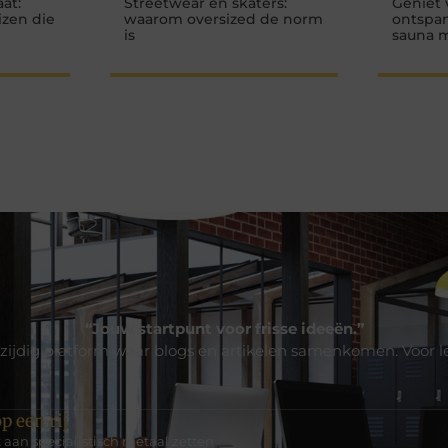
at:
Streetwear en skaters:
Geniet 
izen die
waarom oversized de norm
ontspan
is
sauna 
“Jouw startpunt voor frisse ideeën.”
zijdig platform waar blogs en artikelen samenkomen. Voor l
p een rij
aan specialistisch metaal zetten