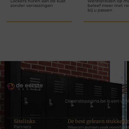
Lockers huren aan de kust
Wereldreizen op ma
zonder verrassingen
beleef meer met re
bij u passen
Deeerstepagina.be is een veel
Sitelinks
De best gelezen stukken o
Partners
Waarom ponsen vaak voorafgaat 