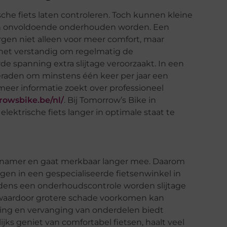
sche fiets laten controleren. Toch kunnen kleine
n onvoldoende onderhouden worden. Een
gen niet alleen voor meer comfort, maar
 het verstandig om regelmatig de
 spanning extra slijtage veroorzaakt. In een
raden om minstens één keer per jaar een
meer informatie zoekt over professioneel
rowsbike.be/nl/
. Bij Tomorrow’s Bike in
ektrische fiets langer in optimale staat te
genamer en gaat merkbaar langer mee. Daarom
en in een gespecialiseerde fietsenwinkel in
ijdens een onderhoudscontrole worden slijtage
 waardoor grotere schade voorkomen kan
iging en vervanging van onderdelen biedt
jks geniet van comfortabel fietsen, haalt veel