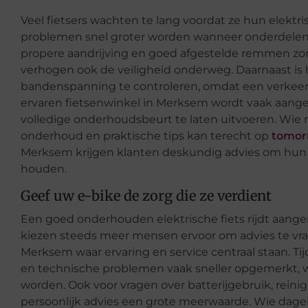
Veel fietsers wachten te lang voordat ze hun elektri
problemen snel groter worden wanneer onderdele
propere aandrijving en goed afgestelde remmen zor
verhogen ook de veiligheid onderweg. Daarnaast is
bandenspanning te controleren, omdat een verkeerde
ervaren fietsenwinkel in Merksem wordt vaak aange
volledige onderhoudsbeurt te laten uitvoeren. Wie 
onderhoud en praktische tips kan terecht op
tomor
Merksem krijgen klanten deskundig advies om hun el
houden.
Geef uw e-bike de zorg die ze verdient
Een goed onderhouden elektrische fiets rijdt aan
kiezen steeds meer mensen ervoor om advies te vrag
Merksem waar ervaring en service centraal staan. T
en technische problemen vaak sneller opgemerkt,
worden. Ook voor vragen over batterijgebruik, rein
persoonlijk advies een grote meerwaarde. Wie dageli