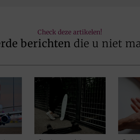
Check deze artikelen!
erde berichten
die u niet m