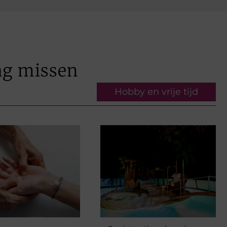
ag missen
Hobby en vrije tijd